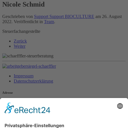
Nicole Schmid
Geschrieben von
Support Support BIOCULTURE
am
26. August
2022
. Veröffentlicht in
Team
.
Steuerfachangestellte
Zurück
Weiter
Impressum
Datenschutzerklärung
Adresse
Schäffler Steuerberatungsgesellschaft GmbH
Färbergasse 4
85221 Dachau