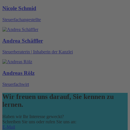
Nicole Schmid
Steuerfachangestellte
Andrea Schäffler
​Steuerberaterin | Inhaberin der Kanzlei
Andreas Rölz
Steuerfachwirt
Wir freuen uns darauf, Sie kennen zu
lernen.
Haben wir Ihr Interesse geweckt?
Schreiben Sie uns oder rufen Sie uns an:
E-Mail