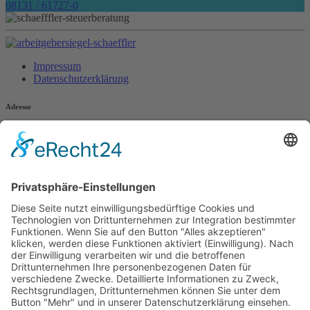
08131 / 61727-0
Impressum
Datenschutzerklärung
Adresse
Schäffler Steuerberatungsgesellschaft GmbH
Färbergasse 4
85221 Dachau
Kontakt
Tel +49 08131 / 61727-0
info@schaeffler-steuer.de
Bürozeiten
Montag – Donnerstag:
09:00 bis 12:00 Uhr